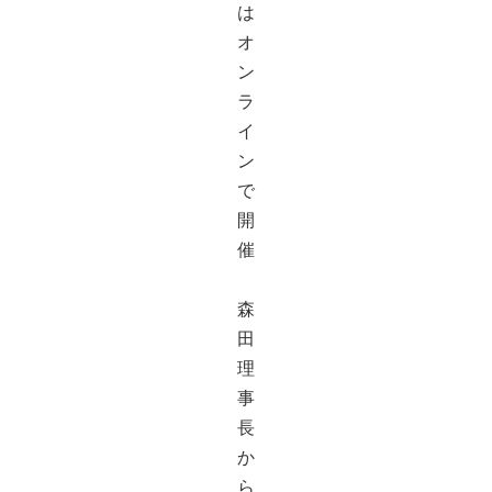
は
オ
ン
ラ
イ
ン
で
開
催
森
田
理
事
長
か
ら