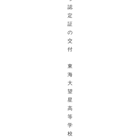
認
定
証
の
交
付
東
海
大
望
星
高
等
学
校