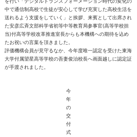
を行い「デジタルトランスフォーメーション時代の変化の
中で通信制高校で生徒が安心して学び充実した高校生活を
送れるよう支援をしていく」と挨拶、来賓として出席され
た安彦広斉文部科学省初等中等教育局参事官(高等学校担
当)付高等学校改革推進室長からも本機構への期待を込め
たお祝いの言葉を頂きました。
評価機構会員が見守るなか、今年度唯一認定を受けた東海
大学付属望星高等学校の吾妻俊治校長へ画面越しに認定証
が手渡されました。
今
年
の
交
付
式